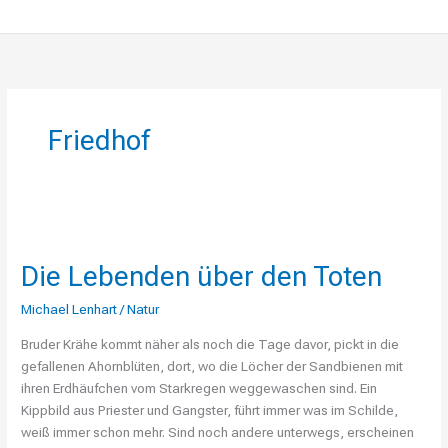
Friedhof
Die
Lebenden
Die Lebenden über den Toten
über
den
Michael Lenhart
/
Natur
Toten
Bruder Krähe kommt näher als noch die Tage davor, pickt in die
gefallenen Ahornblüten, dort, wo die Löcher der Sandbienen mit
ihren Erdhäufchen vom Starkregen weggewaschen sind. Ein
Kippbild aus Priester und Gangster, führt immer was im Schilde,
weiß immer schon mehr. Sind noch andere unterwegs, erscheinen