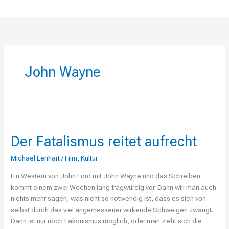
John Wayne
Der
Fatalismus
Der Fatalismus reitet aufrecht
reitet
aufrecht
Michael Lenhart
/
Film
,
Kultur
Ein Western von John Ford mit John Wayne und das Schreiben
kommt einem zwei Wochen lang fragwürdig vor. Dann will man auch
nichts mehr sagen, was nicht so notwendig ist, dass es sich von
selbst durch das viel angemessener wirkende Schweigen zwängt.
Dann ist nur noch Lakonismus möglich, oder man zieht sich die