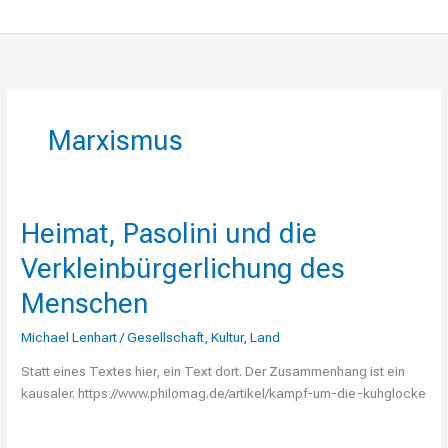
Marxismus
Heimat, Pasolini und die
Heimat,
Pasolini
Verkleinbürgerlichung des
und
die
Menschen
Verkleinbürgerlichung
Michael Lenhart
/
Gesellschaft
,
Kultur
,
Land
des
Menschen
Statt eines Textes hier, ein Text dort. Der Zusammenhang ist ein
kausaler. https://www.philomag.de/artikel/kampf-um-die-kuhglocke