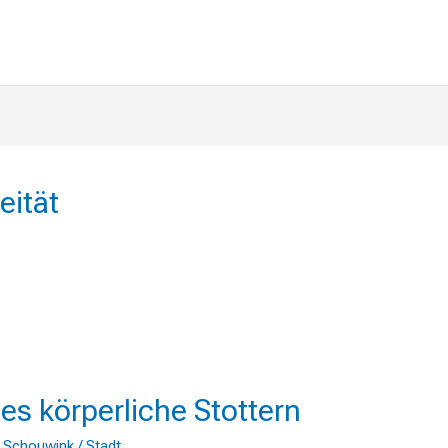
eität
che
es körperliche Stottern
 Schouwink
/
Stadt