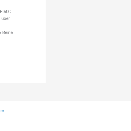
Platz:
t über
e Beine
me