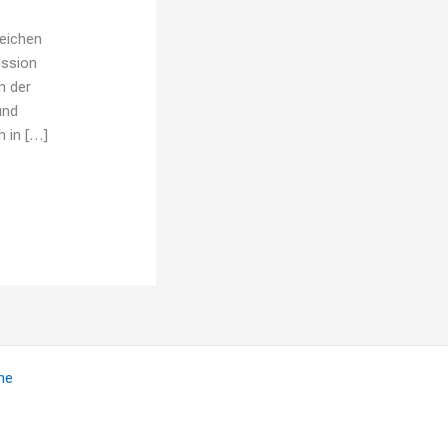
zeichen
ussion
n der
und
h in […]
me