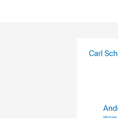
Carl Sch
Anders
gedacht
And
Michael