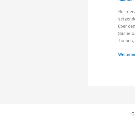
Bei merv
setzende
über den
Sache or
Taubes, 
Weiterle
C