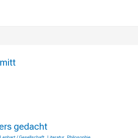
mitt
ers gedacht
 Lenhart
/
Gesellschaft
,
Literatur
,
Philosophie