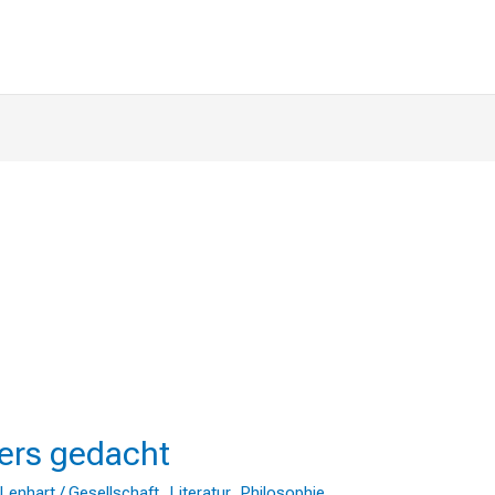
ers gedacht
 Lenhart
/
Gesellschaft
,
Literatur
,
Philosophie