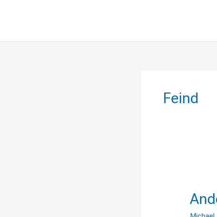
Feind
Anders
gedacht
And
Michael