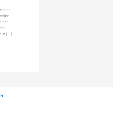
zeichen
ussion
n der
und
h in […]
me