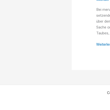
Bei merv
setzende
über den
Sache or
Taubes, 
Weiterle
C