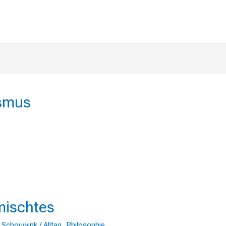
ismus
htes
mischtes
 Schouwink
/
Alltag
,
Philosophie