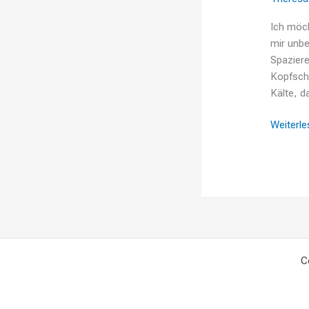
Ich möch
mir unbe
Spaziere
Kopfsch
Kälte, d
Weiterle
C