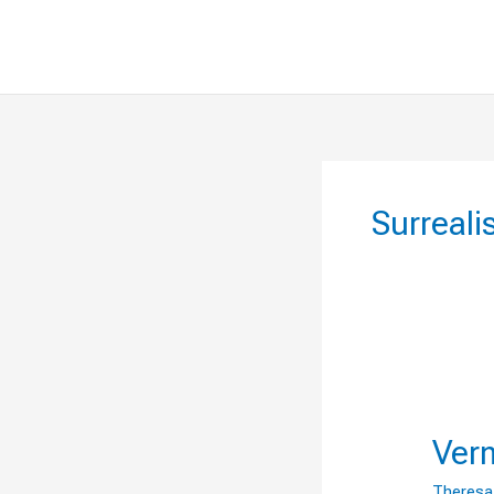
Surreal
Vermisc
Ver
Theresa