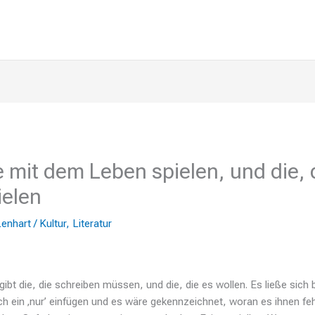
e mit dem Leben spielen, und die, 
ielen
Lenhart
/
Kultur
,
Literatur
ibt die, die schreiben müssen, und die, die es wollen. Es ließe sich 
ch ein ‚nur’ einfügen und es wäre gekennzeichnet, woran es ihnen fe