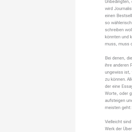
Unbedingten, 
wird Journali
einen Bestsell
so wählerisch
schreiben woll
könnten und k
muss, muss di
Bei denen, di
ihre anderen 
ungewiss ist,
zu können. Al
der eine Essay
Worte, oder g
aufsteigen un
meisten geht:
Vielleicht sin
Werk der Über