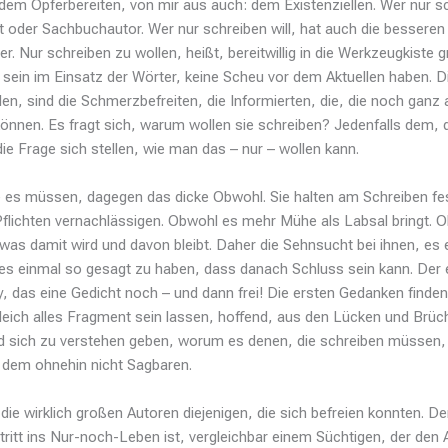
dem Opferbereiten, von mir aus auch: dem Existenziellen. Wer nur sch
st oder Sachbuchautor. Wer nur schreiben will, hat auch die bessere
er. Nur schreiben zu wollen, heißt, bereitwillig in die Werkzeugkiste g
 sein im Einsatz der Wörter, keine Scheu vor dem Aktuellen haben. Di
en, sind die Schmerzbefreiten, die Informierten, die, die noch ganz
önnen. Es fragt sich, warum wollen sie schreiben? Jedenfalls dem, 
e Frage sich stellen, wie man das – nur – wollen kann.
e es müssen, dagegen das dicke Obwohl. Sie halten am Schreiben fe
Pflichten vernachlässigen. Obwohl es mehr Mühe als Labsal bringt. 
 was damit wird und davon bleibt. Daher die Sehnsucht bei ihnen, es 
les einmal so gesagt zu haben, dass danach Schluss sein kann. Der
, das eine Gedicht noch – und dann frei! Die ersten Gedanken finden,
leich alles Fragment sein lassen, hoffend, aus den Lücken und Brü
d sich zu verstehen geben, worum es denen, die schreiben müssen
 dem ohnehin nicht Sagbaren.
d die wirklich großen Autoren diejenigen, die sich befreien konnten. D
tritt ins Nur-noch-Leben ist, vergleichbar einem Süchtigen, der den