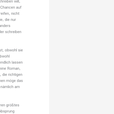
reiben will,
n Chancen auf
reifen, nicht
e, die nur
 anders
der schreiben
st, obwohl sie
Obwohl
endlich lassen
 eine Roman,
 die richtigen
chen möge das
, nämlich am
eren größtes
 Absprung