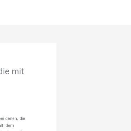
die mit
bei denen, die
hlt: dem