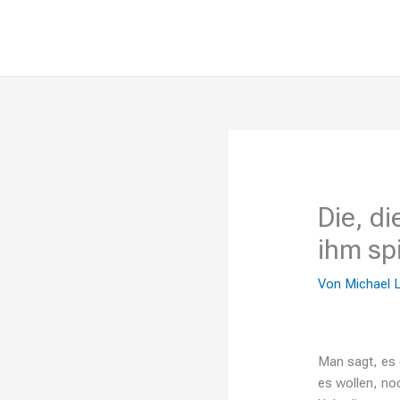
Die, di
ihm sp
Von
Michael 
Man sagt, es g
es wollen, no