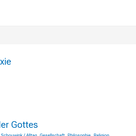
xie
er Gottes
 Schouwink
/
Alltag
,
Gesellschaft
,
Philosophie
,
Religion