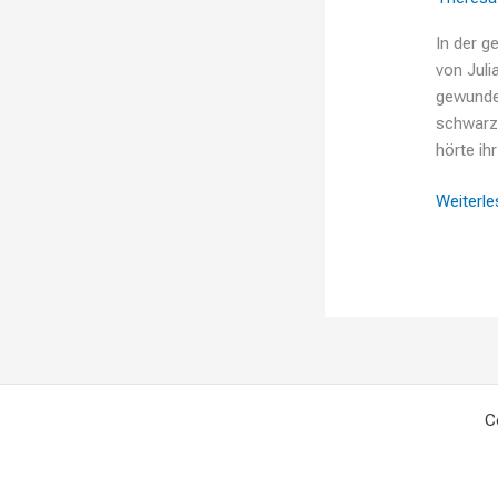
In der 
von Juli
gewunden
schwarze
hörte ih
Weiterle
C