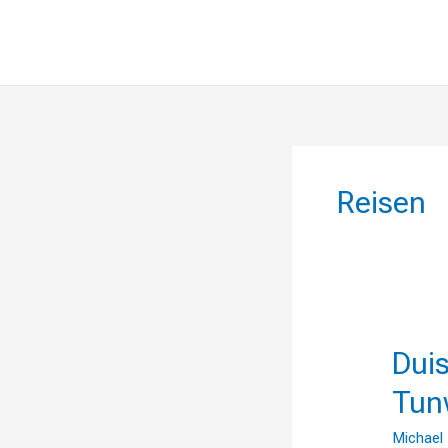
Reisen
Duisbur
Duis
Marxloh
Tun
oder
Schwelg
Michael