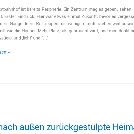
tbahnhof ist bereits Peripherie. Ein Zentrum mag es geben, sehen l
ht. Erster Eindruck: Hier war etwas einmal Zukunft, bevor es vergess
eere Gänge, leere Rolltreppen, die wenigen Leute stehen weit ausei
eilt wie die Häuser. Mehr Platz, als gebraucht wird, und man denkt 
ßzügig’ und ‚licht’ und […]
sen »
 nach außen zurückgestülpte Heim
stülpte