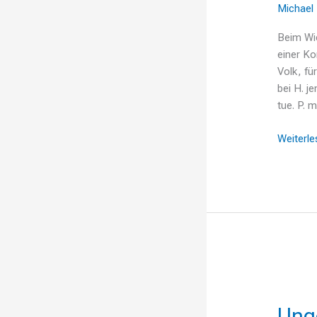
Michael
Heimat
Beim Wi
einer Ko
Volk, fü
bei H. j
tue. P. 
Weiterle
Ungefilte
Unge