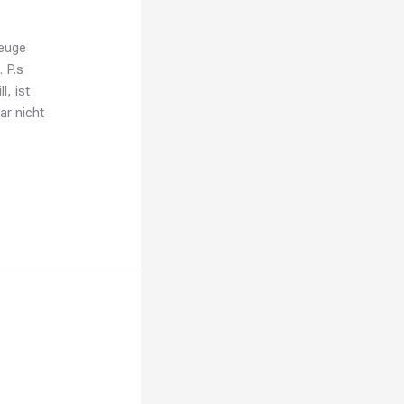
Zeuge
 P.s
l, ist
ar nicht