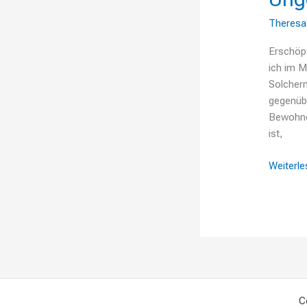
Theresa
Erschöpf
ich im M
Solcher
gegenüb
Bewohner
ist,
Weiterle
C