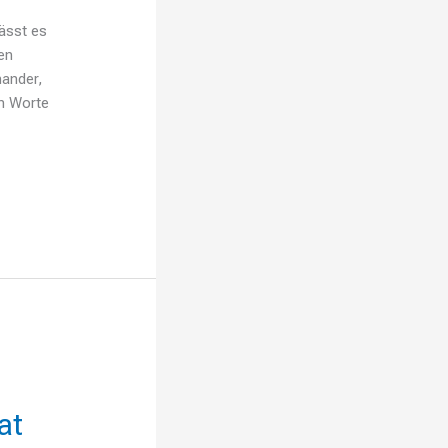
ässt es
en
nander,
an Worte
at