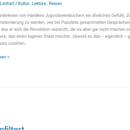
 Lenhart
/
Kultur
,
Lektüre
,
Reisen
ederlesen von Handkes Jugoslawienbüchern ein ähnliches Gefühl, 
nsternierung zu werden, wie bei Pasolinis gesammelten Gesprächen.
r das er sich die Revolution wünscht, die es aber gar nicht machen wil
enes, das einen eigenen Staat möchte, obwohl es das – eigentlich – g
muss zusehen,
sen »
rt
filtert