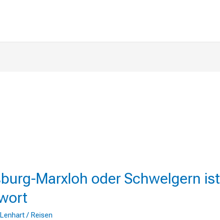
g-
burg-Marxloh oder Schwelgern ist
wort
ern
 Lenhart
/
Reisen