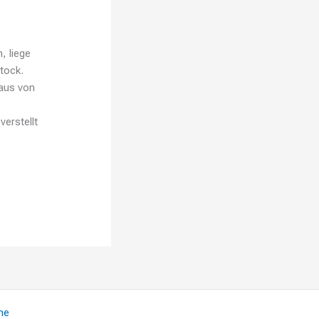
, liege
tock.
aus von
erstellt
me