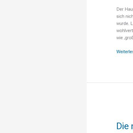
ist
ein
Der Haup
Tunwort
sich nic
wurde. L
wohlvert
wie ‚gro
Weiterle
Die
nach
Die
außen
zurückge