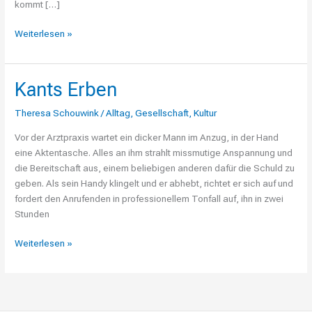
kommt […]
Weiterlesen »
Kants Erben
Kants
Erben
Theresa Schouwink
/
Alltag
,
Gesellschaft
,
Kultur
Vor der Arztpraxis wartet ein dicker Mann im Anzug, in der Hand
eine Aktentasche. Alles an ihm strahlt missmutige Anspannung und
die Bereitschaft aus, einem beliebigen anderen dafür die Schuld zu
geben. Als sein Handy klingelt und er abhebt, richtet er sich auf und
fordert den Anrufenden in professionellem Tonfall auf, ihn in zwei
Stunden
Weiterlesen »